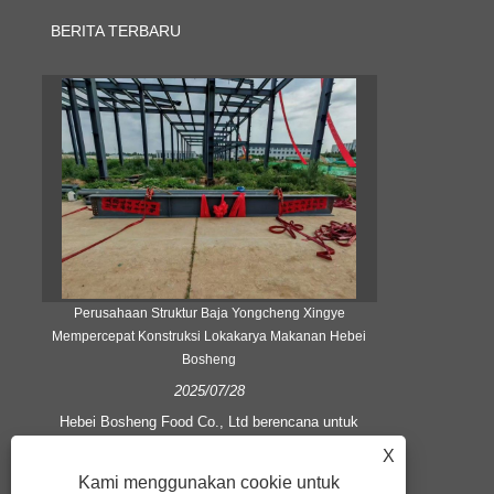
BERITA TERBARU
Perusahaan Struktur Baja Yongcheng Xingye
Mengapa rumah
Mempercepat Konstruksi Lokakarya Makanan Hebei
Bosheng
2025/07/28
Rumah kon
penghematan 
Hebei Bosheng Food Co., Ltd berencana untuk
Dilipat unt
membangun 2 lokakarya untuk produksi makanan
X
Saat dibu
perawatan kesehatan dengan kapasitas 4000 ton
meningkat
Kami menggunakan cookie untuk
per tahun. Bentuk struktural bangunan pabrik